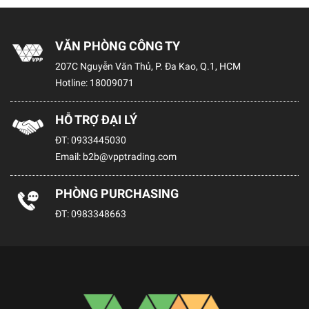
VĂN PHÒNG CÔNG TY
207C Nguyễn Văn Thủ, P. Đa Kao, Q.1, HCM
Hotline:
18009071
HỖ TRỢ ĐẠI LÝ
ĐT:
0933445030
Email:
b2b@vpptrading.com
PHÒNG PURCHASING
ĐT:
0983348663