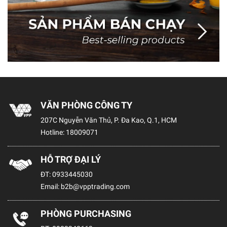
VĂN PHÒNG CÔNG TY
207C Nguyễn Văn Thủ, P. Đa Kao, Q.1, HCM
Hotline:
18009071
HỖ TRỢ ĐẠI LÝ
ĐT:
0933445030
Email:
b2b@vpptrading.com
PHÒNG PURCHASING