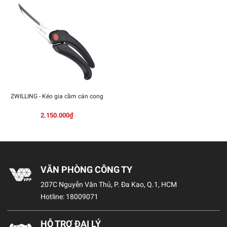
ZWILLING - Kéo gia cầm cán cong
2.150.000₫
VĂN PHÒNG CÔNG TY
207C Nguyễn Văn Thủ, P. Đa Kao, Q.1, HCM
Hotline:
18009071
HỖ TRỢ ĐẠI LÝ