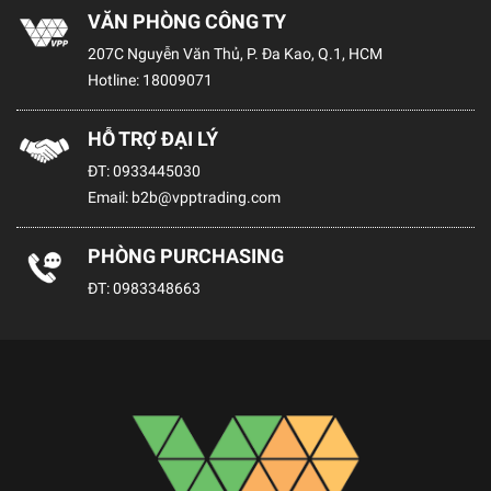
VĂN PHÒNG CÔNG TY
207C Nguyễn Văn Thủ, P. Đa Kao, Q.1, HCM
Hotline:
18009071
HỖ TRỢ ĐẠI LÝ
ĐT:
0933445030
Email:
b2b@vpptrading.com
PHÒNG PURCHASING
ĐT:
0983348663