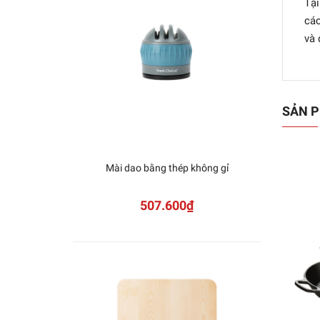
Tại
các
và 
SẢN P
Mài dao bằng thép không gỉ
ZWIL
507.600₫