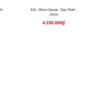
nh
KAI - Shun Classic - Dao Chef -
KAI
25cm
Sh
4.250.000₫