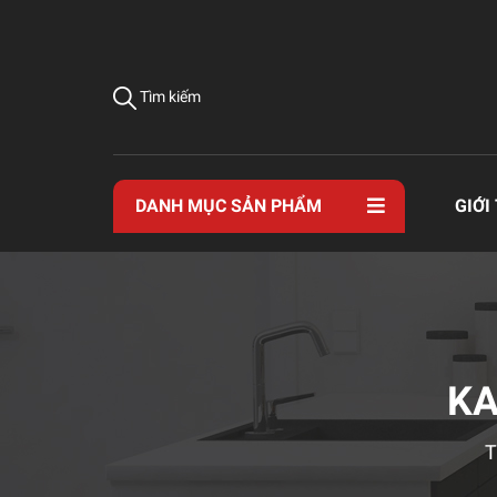
Tìm kiếm
DANH MỤC SẢN PHẨM
GIỚI
KA
T