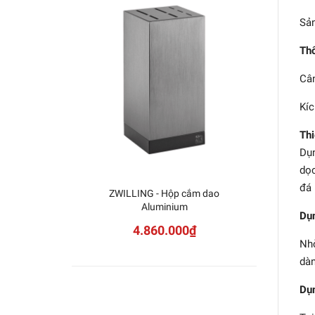
Sản
Thô
Cân
Kíc
Thi
Dụn
dọc
đá 
ZWILLING - Hộp cắm dao
ZWI
Aluminium
Dụn
4.860.000₫
Nhờ
dàn
Dụn