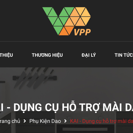
 THIỆU
THƯƠNG HIỆU
ĐẠI LÝ
TIN TỨC
I - DỤNG CỤ HỖ TRỢ MÀI 
rang chủ
Phụ Kiện Dao
KAI - Dụng cụ hỗ trợ mài d