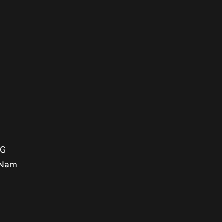
NG
t Nam