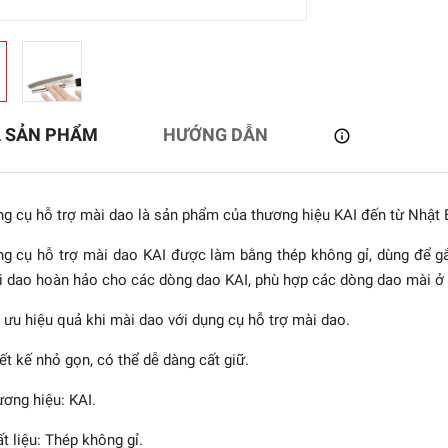
Ả SẢN PHẨM
HƯỚNG DẪN
g cụ hỗ trợ mài dao là sản phẩm của thương hiệu KAI đến từ Nhật 
g cụ hỗ trợ mài dao KAI được làm bằng thép không gỉ, dùng để g
 dao hoàn hảo cho các dòng dao KAI, phù hợp các dòng dao mài ở 
- Túi đựng dao 8 món
 ưu hiệu quả khi mài dao với dụng cụ hỗ trợ mài dao.
Kitchen Koncept
ết kế nhỏ gọn, có thể dễ dàng cất giữ.
249.000₫
ơng hiệu: KAI.
t liệu: Thép không gỉ.