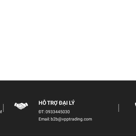
HỖ TRỢ ĐẠI LÝ
M
ĐT:
0933445030
Email:
b2b@vpptrading.com