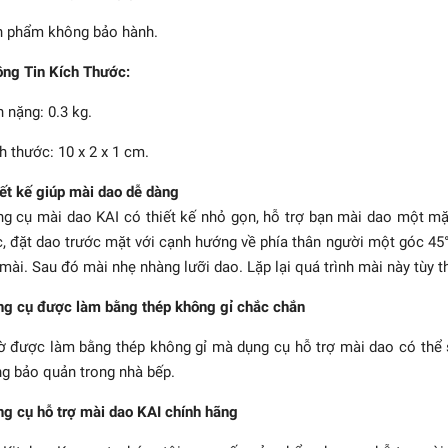
 phẩm không bảo hành.
ng Tin Kích Thước:
 nặng: 0.3 kg.
h thước: 10 x 2 x 1 cm.
ết kế giúp mài dao dễ dàng
g cụ mài dao KAI có thiết kế nhỏ gọn, hỗ trợ bạn mài dao một mặt
, đặt dao trước mặt với cạnh hướng về phía thân người một góc 45°
mài. Sau đó mài nhẹ nhàng lưỡi dao. Lặp lại quá trình mài này tùy t
LLING - Mài dao đỏ
TWINSHARP
g cụ được làm bằng thép không gỉ chắc chắn
677.500₫
 được làm bằng thép không gỉ mà dụng cụ hỗ trợ mài dao có thể sử
g bảo quản trong nhà bếp.
g cụ hỗ trợ mài dao KAI chính hãng