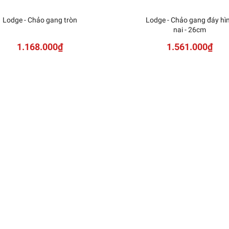
Lodge - Chảo gang tròn
Lodge - Chảo gang đáy hì
nai - 26cm
1.168.000₫
1.561.000₫
ING - Thớt gỗ cỡ vừa -
36x25.5x3cm
1.561.091₫