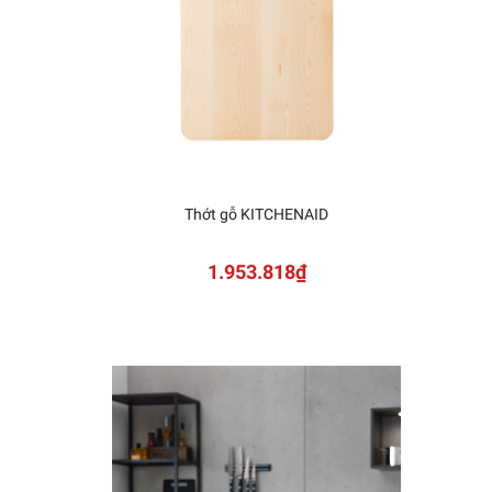
Thớt gỗ KITCHENAID
ZWILL
1.953.818₫