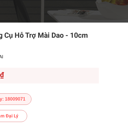
g Cụ Hỗ Trợ Mài Dao - 10cm
AI
0₫
y: 18009071
m Đại Lý