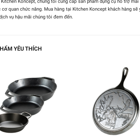
 Kitchen Koncept, chúng tôi cung cấp sản phẩm dụng cụ hỗ trợ mài
 cơ quan chức năng. Mua hàng tại Kitchen Koncept khách hàng sẽ
dịch vụ hậu mãi chúng tôi đem đến.
HẨM YÊU THÍCH
LING - Mài dao 2 lưỡi
TWINSHARP
687.300₫