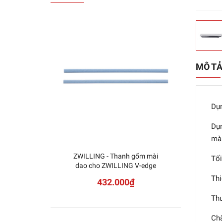
MÔ T
Dụn
Dụn
mài
ZWILLING - Thanh gốm mài
VPP 
Tối
dao cho ZWILLING V-edge
Thi
432.000₫
Thư
Chấ