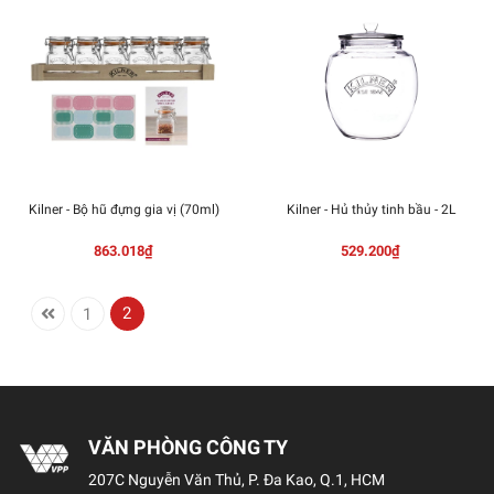
Kilner - Bộ hũ đựng gia vị (70ml)
Kilner - Hủ thủy tinh bầu - 2L
863.018₫
529.200₫
2
1
VĂN PHÒNG CÔNG TY
207C Nguyễn Văn Thủ, P. Đa Kao, Q.1, HCM