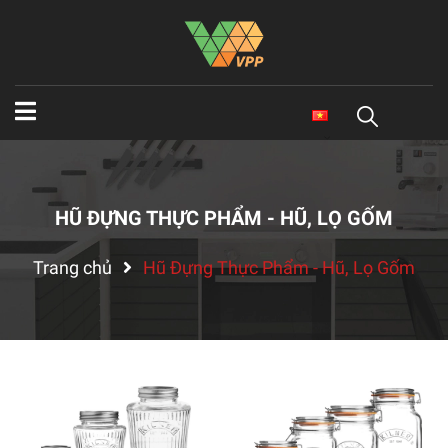
HŨ ĐỰNG THỰC PHẨM - HŨ, LỌ GỐM
Trang chủ
Hũ Đựng Thực Phẩm - Hũ, Lọ Gốm