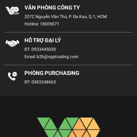
VĂN PHÒNG CÔNG TY
207C Nguyễn Văn Thủ, P. Đa Kao, Q.1, HCM
Hotline:
18009071
HỖ TRỢ ĐẠI LÝ
ĐT:
0933445030
Email:
b2b@vpptrading.com
PHÒNG PURCHASING
ĐT:
0983348663