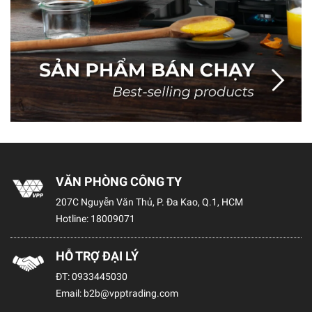
VĂN PHÒNG CÔNG TY
207C Nguyễn Văn Thủ, P. Đa Kao, Q.1, HCM
Hotline:
18009071
HỖ TRỢ ĐẠI LÝ
ĐT:
0933445030
Email:
b2b@vpptrading.com