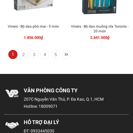
Viners - Bộ dao phô mai - 5 món
Viners - Bộ dao muỗng nĩa Toronto -
20 món
1.856.000₫
2.641.000₫
1
2
3
4
5
VĂN PHÒNG CÔNG TY
207C Nguyễn Văn Thủ, P. Đa Kao, Q.1, HCM
Hotline:
18009071
HỖ TRỢ ĐẠI LÝ
ĐT:
0933445030