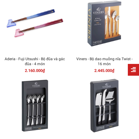
Aderia - Fuji Utsushi - Bộ đũa và gác
Viners - Bộ dao muỗng nĩa Twist -
đũa - 4 món
16 món
2.160.000₫
2.445.000₫