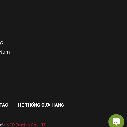
NG
t Nam
TÁC
HỆ THỐNG CỬA HÀNG
uộc
VPP Trading Co., LTD