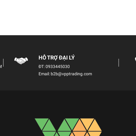
HỖ TRỢ ĐẠI LÝ
M
ĐT:
0933445030
Email:
b2b@vpptrading.com