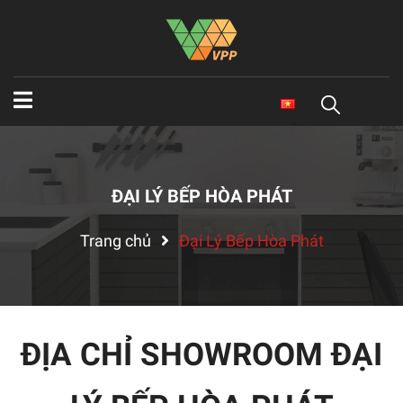
ĐẠI LÝ BẾP HÒA PHÁT
Trang chủ
Đại Lý Bếp Hòa Phát
ĐỊA CHỈ SHOWROOM ĐẠI