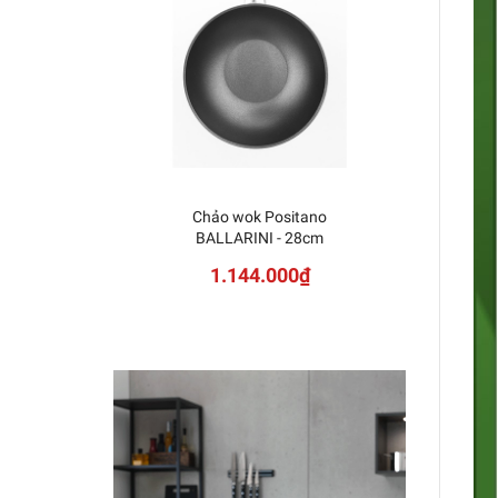
Chảo wok Positano
BALLARINI - 28cm
1.144.000₫