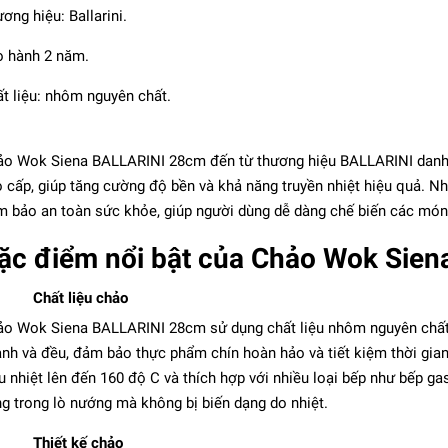
ơng hiệu: Ballarini.
 hành 2 năm.
t liệu: nhôm nguyên chất.
o Wok Siena BALLARINI 28cm đến từ thương hiệu BALLARINI danh 
 cấp, giúp tăng cường độ bền và khả năng truyền nhiệt hiệu quả. N
 bảo an toàn sức khỏe, giúp người dùng dễ dàng chế biến các mó
ặc điểm nổi bật của Chảo Wok Sie
Wok nhôm chống dính
nh Ferrara BALLARINI -
Chất liệu chảo
36cm
5.076.000₫
o Wok Siena BALLARINI 28cm sử dụng chất liệu nhôm nguyên chất 
nh và đều, đảm bảo thực phẩm chín hoàn hảo và tiết kiệm thời gian
u nhiệt lên đến 160 độ C và thích hợp với nhiều loại bếp như bếp ga
g trong lò nướng mà không bị biến dạng do nhiệt.
Thiết kế chảo