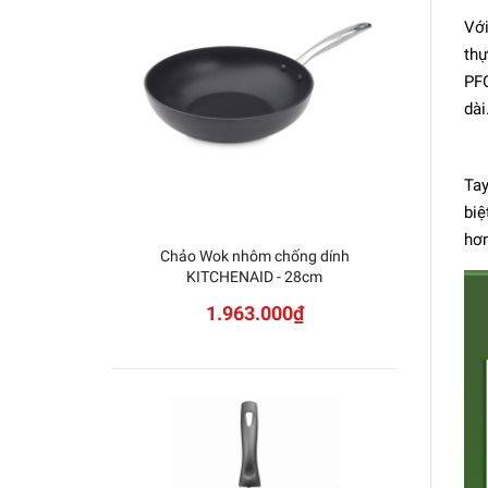
Với
thự
PFO
dài
Tay
biệ
hơn
Chảo Wok nhôm chống dính
Chảo 
KITCHENAID - 28cm
ZWI
1.963.000₫