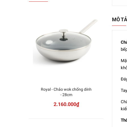
MÔ T
Ch
bếp
Mặt
khỏ
Đáy
Royal - Chảo wok chống dính
Chảo 
Tay
- 28cm
Salina
Chấ
2.160.000₫
kiể
Thô