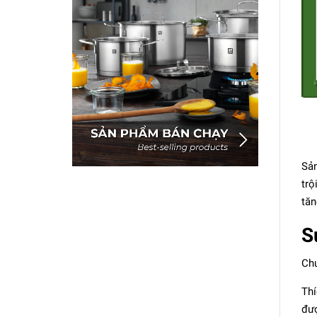
Sản
trộ
tăn
S
Chu
Thí
đượ