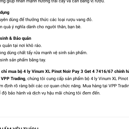
ng giúp nhấn mạnh hương trái cây và cân bằng vị rượu.
 dụng
yên dùng để thưởng thức các loại rượu vang đỏ.
 quà ý nghĩa dành cho người thân, bạn bè.
sinh & Bảo quản
 quản tại nơi khô ráo.
ng dùng chất tẩy rửa mạnh vệ sinh sản phẩm.
sinh sản phẩm bằng tay.
 chỉ mua bộ 4 ly Vinum XL Pinot Noir Pay 3 Get 4 7416/67 chính 
i
VPP Trading
, chúng tôi cung cấp sản phẩm bộ 4 ly Vinum XL Pinot
 Ly rượu đỏ Stem Zero
Elegant Large - S
m định rõ ràng bởi các cơ quan chức năng. Mua hàng tại VPP Tradi
 độ bảo hành và dịch vụ hậu mãi chúng tôi đem đến.
1.499.000₫