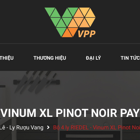
 THIỆU
THƯƠNG HIỆU
ĐẠI LÝ
TIN TỨC
- VINUM XL PINOT NOIR PAY
Lê - Ly Rượu Vang
Bộ 4 ly RIEDEL - Vinum XL Pinot No