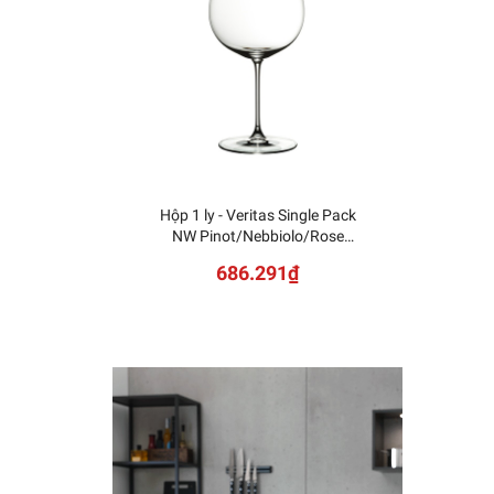
Hộp 1 ly - Veritas Single Pack
NUDE -
NW Pinot/Nebbiolo/Rose
Champagne 1449/67
686.291₫