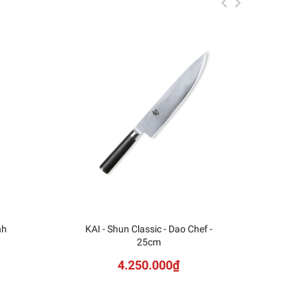
nh
KAI - Shun Classic - Dao Chef -
KAI
25cm
Sh
4.250.000₫