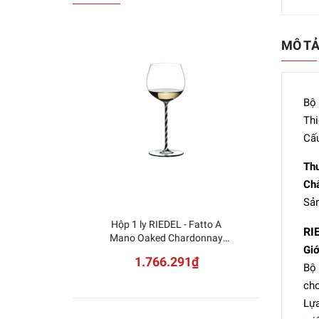
MÔ T
Bộ 
Thi
Cấu
Thư
Chấ
Sản
Hộp 1 ly RIEDEL - Fatto A
NUDE
RI
Mano Oaked Chardonnay
S
Giớ
Black White
1.766.291₫
Twisted 4900/97BWT
Bộ 
cho
Lựa