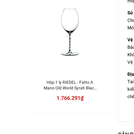
miệ
Sử
Chu
Món
Vệ 
Bảo
Khô
Vệ 
Địa
Tạ
Hộp 1 ly RIEDEL - Fatto A
NUDE -
Mano Old World Syrah Black
kiể
White Twisted 4900/41BWT
chế
1.766.291₫