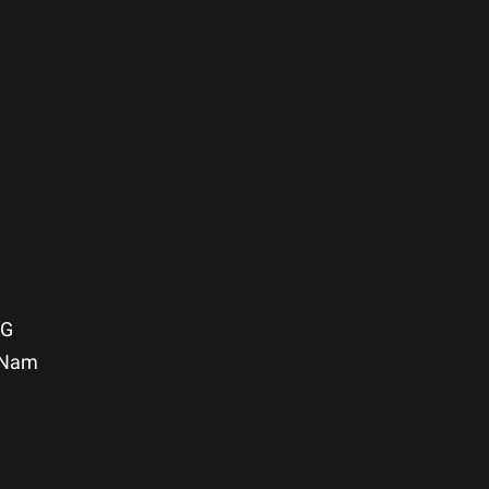
NG
t Nam