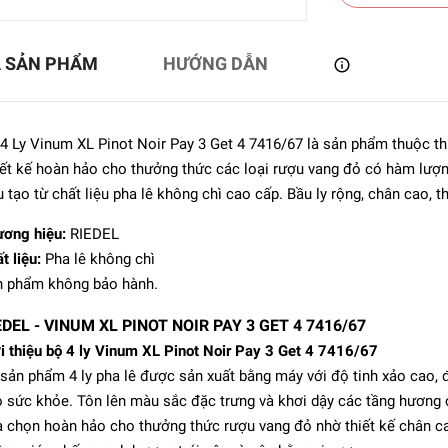
Ả SẢN PHẨM
HƯỚNG DẪN
4 Ly Vinum XL Pinot Noir Pay 3 Get 4 7416/67 là sản phẩm thuộc th
ết kế hoàn hảo cho thưởng thức các loại rượu vang đỏ có hàm lượng
 tạo từ chất liệu pha lê không chì cao cấp. Bầu ly rộng, chân cao, th
ơng hiệu:
RIEDEL
t liệu:
Pha lê không chì
 phẩm không bảo hành.
 - Ly rượu sâm panh
EDEL - VINUM XL PINOT NOIR PAY 3 GET 4 7416/67
tem Zero Volcano
i thiệu bộ 4 ly Vinum XL Pinot Noir Pay 3 Get 4 7416/67
2.346.545₫
sản phẩm 4 ly pha lê được sản xuất bằng máy với độ tinh xảo cao, đ
 sức khỏe. Tôn lên màu sắc đặc trưng và khơi dậy các tầng hương 
 chọn hoàn hảo cho thưởng thức rượu vang đỏ nhờ thiết kế chân cao