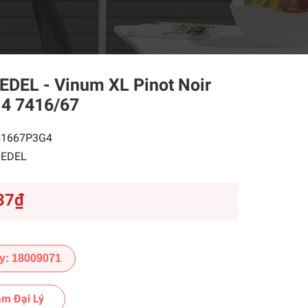
IEDEL - Vinum XL Pinot Noir
 4 7416/67
41667P3G4
IEDEL
37₫
y: 18009071
m Đại Lý