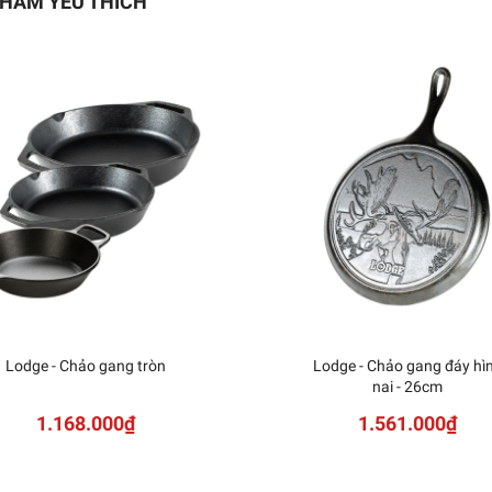
HẨM YÊU THÍCH
 Ly rượu đỏ Stem Zero
Elegant (M)
1.569.927₫
Lodge - Chảo gang tròn
Lodge - Chảo gang đáy hì
nai - 26cm
1.168.000₫
1.561.000₫