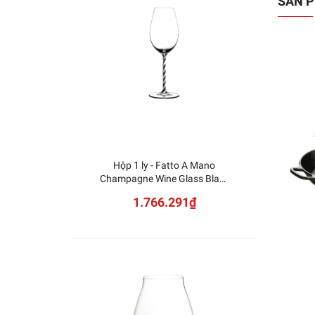
SẢN P
Hộp 1 ly - Fatto A Mano
NUDE -
Champagne Wine Glass Black
White Twisted 4900/28BWT
1.766.291₫