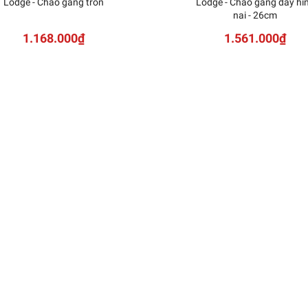
Lodge - Chảo gang tròn
Lodge - Chảo gang đáy hì
nai - 26cm
1.168.000₫
1.561.000₫
 Ly rượu đỏ Stem Zero
Volcano
2.581.200₫