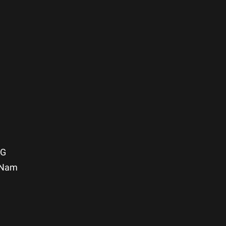
NG
t Nam