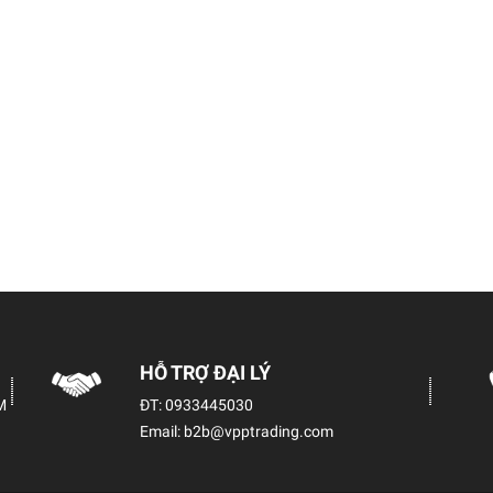
HỖ TRỢ ĐẠI LÝ
M
ĐT:
0933445030
Email:
b2b@vpptrading.com