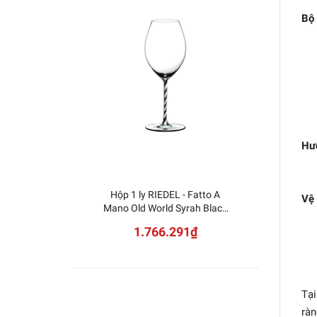
Bộ 
Hư
Hộp 1 ly RIEDEL - Fatto A
NUDE -
Vệ 
Mano Old World Syrah Black
White Twisted 4900/41BWT
1.766.291₫
Tại
ràn