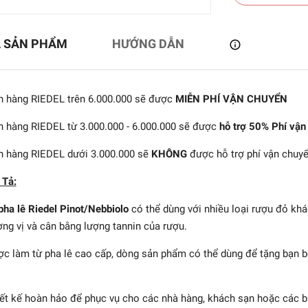
Ả SẢN PHẨM
HƯỚNG DẪN
 hàng RIEDEL trên 6.000.000 sẽ được
MIỄN PHÍ VẬN CHUYỂN
 hàng RIEDEL từ 3.000.000 - 6.000.000 sẽ được
hỗ trợ 50% Phí vận
 hàng RIEDEL dưới 3.000.000 sẽ
KHÔNG
được hỗ trợ phí vận chuy
 Tả:
pha lê Riedel Pinot/Nebbiolo
có thể dùng với nhiều loại rượu đỏ khá
 - Ly rượu sâm panh
ng vị và cân bằng lượng tannin của rượu.
tem Zero Volcano
2.346.545₫
c làm từ pha lê cao cấp, dòng sản phẩm có thể dùng để tặng bạn bè 
ết kế hoàn hảo để phục vụ cho các nhà hàng, khách sạn hoặc các bu