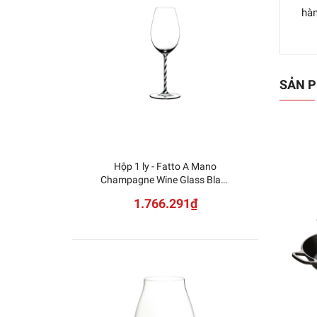
hàn
SẢN P
Hộp 1 ly - Fatto A Mano
NUDE -
Champagne Wine Glass Black
White Twisted 4900/28BWT
1.766.291₫