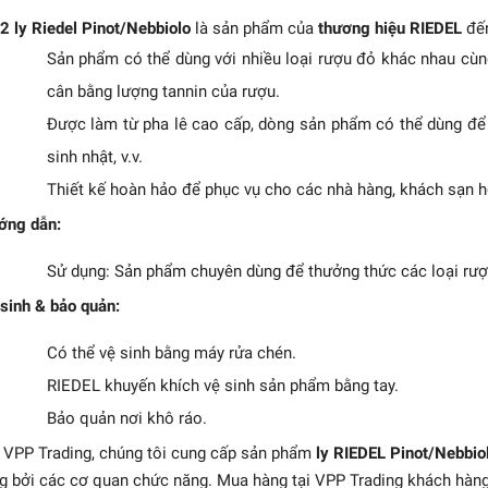
2 ly Riedel Pinot/Nebbiolo
là sản phẩm của
thương hiệu RIEDEL
đến
Sản phẩm có thể dùng với nhiều loại rượu đỏ khác nhau cùng
cân bằng lượng tannin của rượu.
Được làm từ pha lê cao cấp, dòng sản phẩm có thể dùng để t
sinh nhật, v.v.
Thiết kế hoàn hảo để phục vụ cho các nhà hàng, khách sạn ho
ớng dẫn:
Sử dụng: Sản phẩm chuyên dùng để thưởng thức các loại rượ
 Ly rượu đỏ Stem Zero
sinh & bảo quản:
Elegant Large - S
Có thể vệ sinh bằng máy rửa chén.
1.499.000₫
RIEDEL khuyến khích vệ sinh sản phẩm bằng tay.
Bảo quản nơi khô ráo.
 VPP Trading, chúng tôi cung cấp sản phẩm
ly RIEDEL Pinot/Nebbio
g bởi các cơ quan chức năng. Mua hàng tại VPP Trading khách hàn