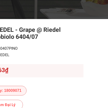
IEDEL - Grape @ Riedel
biolo 6404/07
40407PINO
IEDEL
63₫
y: 18009071
m Đại Lý