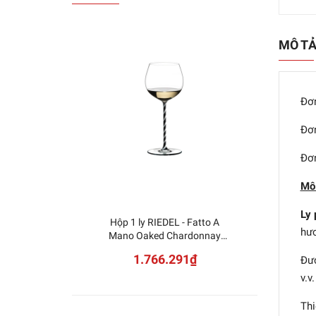
MÔ T
Đơn
Đơn
Đơn
Mô
Ly 
Hộp 1 ly RIEDEL - Fatto A
NUDE
hươ
Mano Oaked Chardonnay
S
Black White
1.766.291₫
Đượ
Twisted 4900/97BWT
v.v.
Thi