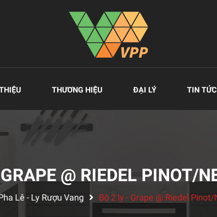
 THIỆU
THƯƠNG HIỆU
ĐẠI LÝ
TIN TỨC
- GRAPE @ RIEDEL PINOT/
Pha Lê - Ly Rượu Vang
Bộ 2 ly - Grape @ Riedel Pinot