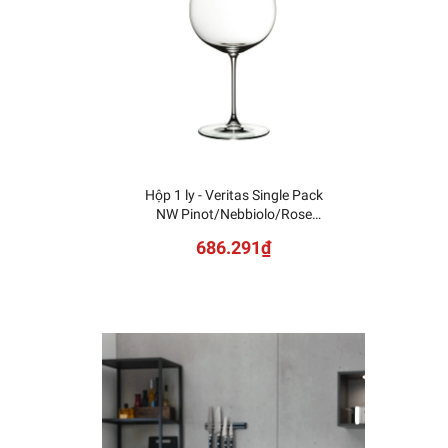
Hộp 1 ly - Veritas Single Pack
NUDE -
NW Pinot/Nebbiolo/Rose
Champagne 1449/67
686.291₫