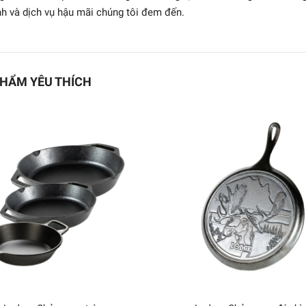
h và dịch vụ hậu mãi chúng tôi đem đến.
HẨM YÊU THÍCH
 Ly rượu đỏ Stem Zero
Elegant (M)
1.569.927₫