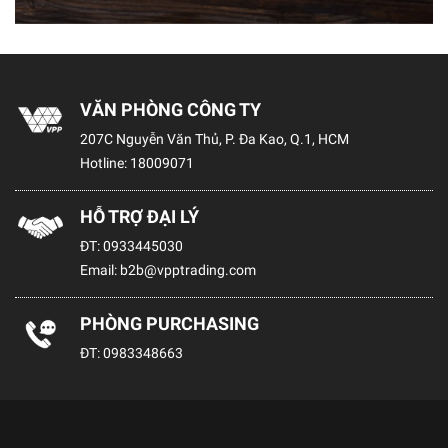
VĂN PHÒNG CÔNG TY
207C Nguyễn Văn Thủ, P. Đa Kao, Q.1, HCM
Hotline:
18009071
HỖ TRỢ ĐẠI LÝ
ĐT:
0933445030
Email:
b2b@vpptrading.com
PHÒNG PURCHASING
ĐT:
0983348663