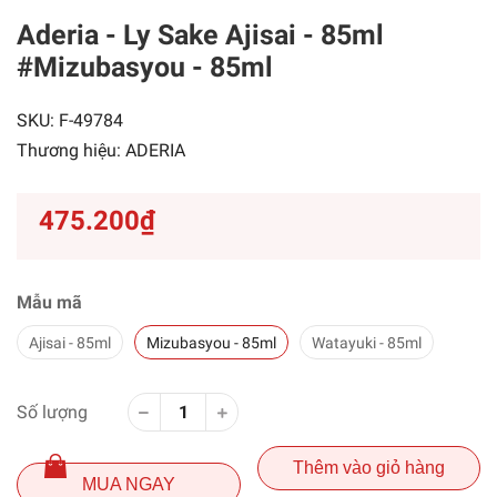
Aderia - Ly Sake Ajisai - 85ml
#Mizubasyou - 85ml
SKU:
F-49784
Thương hiệu:
ADERIA
475.200₫
Mẫu mã
Ajisai - 85ml
Mizubasyou - 85ml
Watayuki - 85ml
Số lượng
Thêm vào giỏ hàng
MUA NGAY