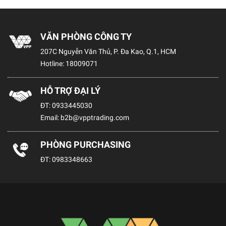
VĂN PHÒNG CÔNG TY
207C Nguyễn Văn Thủ, P. Đa Kao, Q.1, HCM
Hotline:
18009071
HỖ TRỢ ĐẠI LÝ
ĐT:
0933445030
Email:
b2b@vpptrading.com
PHÒNG PURCHASING
ĐT:
0983348663