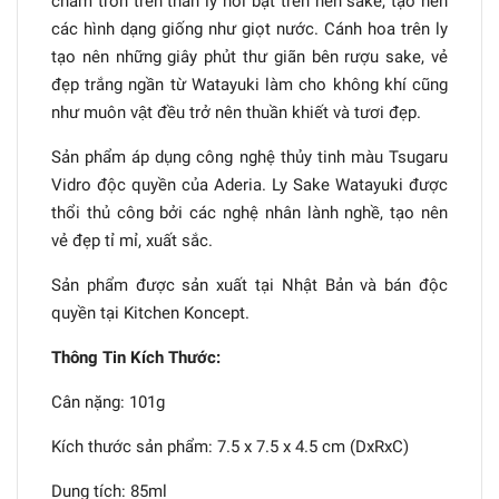
chấm tròn trên thân ly nổi bật trên nền sake, tạo nên
các hình dạng giống như giọt nước. Cánh hoa trên ly
tạo nên những giây phủt thư giãn bên rượu sake, vẻ
đẹp trắng ngần từ Watayuki làm cho không khí cũng
như muôn vật đều trở nên thuần khiết và tươi đẹp.
Sản phẩm áp dụng công nghệ thủy tinh màu Tsugaru
Vidro độc quyền của Aderia. Ly Sake Watayuki được
thổi thủ công bởi các nghệ nhân lành nghề, tạo nên
vẻ đẹp tỉ mỉ, xuất sắc.
Sản phẩm được sản xuất tại Nhật Bản và bán độc
quyền tại Kitchen Koncept.
Thông Tin Kích Thước:
Cân nặng: 101g
Kích thước sản phẩm: 7.5 x 7.5 x 4.5 cm (DxRxC)
Dung tích: 85ml