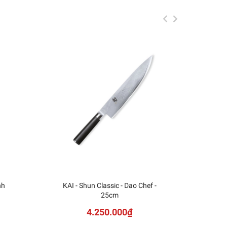
nh
KAI - Shun Classic - Dao Chef -
KAI
25cm
Sh
4.250.000₫