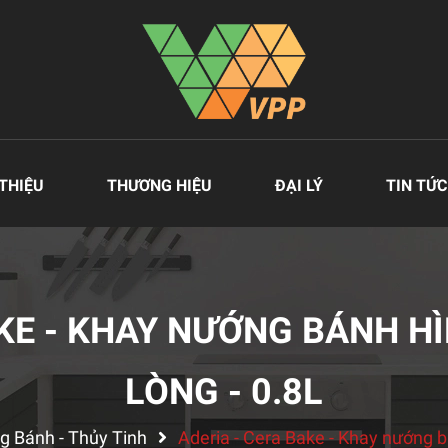
 THIỆU
THƯƠNG HIỆU
ĐẠI LÝ
TIN TỨC
AKE - KHAY NƯỚNG BÁNH H
LÒNG - 0.8L
g Bánh - Thủy Tinh
Aderia - Cera Bake - Khay nướng b