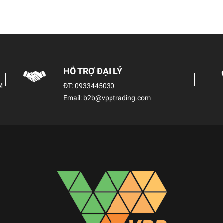
HỖ TRỢ ĐẠI LÝ
M
ĐT:
0933445030
Email:
b2b@vpptrading.com