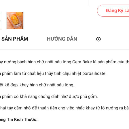
Đăng Ký Là
Ả SẢN PHẨM
HƯỚNG DẪN
y nướng bánh hình chữ nhật sâu lòng Cera Bake là sản phẩm của th
 phẩm làm từ chất liệu thủy tinh chịu nhiệt borosilicate.
ết kế đẹp, khay hình chữ nhật sâu lòng.
ia - Cera Bake - Khay
bánh hình oval - 0.85L
 phẩm có khả năng chống dính nhờ được phủ gốm.
972.000₫
hai tay cầm nhỏ để thuận tiện cho việc nhấc khay từ lò nướng ra bà
ng Tin Kích Thước: