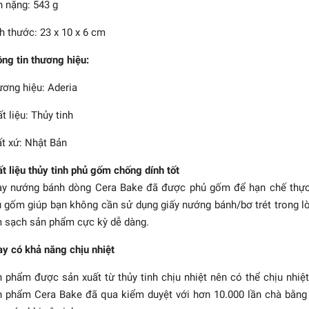
 nặng: 543 g
h thước: 23 x 10 x 6 cm
ng tin thương hiệu:
ơng hiệu: Aderia
t liệu: Thủy tinh
t xứ: Nhật Bản
t liệu thủy tinh phủ gốm chống dính tốt
y nướng bánh dòng Cera Bake đã được phủ gốm để hạn chế thực 
 - Cera Bake - Bộ khay
g bánh hình vuông -
 gốm giúp bạn không cần sử dụng giấy nướng bánh/bơ trét trong l
0.4L - 2 món
 sạch sản phẩm cực kỳ dễ dàng.
1.296.000₫
y có khả năng chịu nhiệt
 phẩm được sản xuất từ thủy tinh chịu nhiệt nên có thể chịu nhiệ
 phẩm Cera Bake đã qua kiểm duyệt với hơn 10.000 lần chà bằng