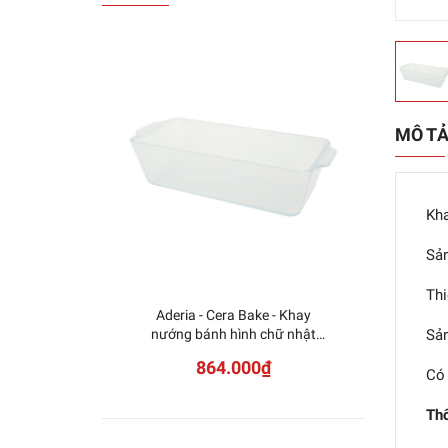
MÔ T
Kha
Sản
Thi
Aderia - Cera Bake - Khay
Ader
nướng bánh hình chữ nhật
nướng 
Sản
sâu lòng - 0.8L (2023)
864.000₫
Có 
Thô