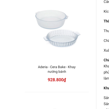
Cân
Kíc
Thô
Thư
Chấ
Xuấ
Chấ
Kha
Aderia - Cera Bake - Khay
Aderia
nướng bánh
nướn
phủ
làm
928.800₫
Kha
Sản
Sản