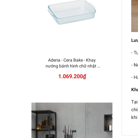
Lưu
- T
Aderia - Cera Bake - Khay
- N
nướng bánh hình chữ nhật -
1.8L
1.069.200₫
- H
Kha
Tại
chí
khi